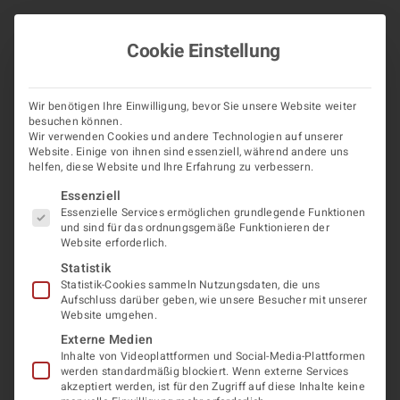
Zum
Inhalt
Cookie Einstellung
springen
Zurück
Vor
Wir benötigen Ihre Einwilligung, bevor Sie unsere Website weiter
besuchen können.
Wir verwenden Cookies und andere Technologien auf unserer
Website. Einige von ihnen sind essenziell, während andere uns
helfen, diese Website und Ihre Erfahrung zu verbessern.
Was kostet ein
Es folgt eine Liste der Service-Gruppen, für die eine Ein
Essenziell
Essenzielle Services ermöglichen grundlegende Funktionen
Alltagsbegleiter?
und sind für das ordnungsgemäße Funktionieren der
Website erforderlich.
Statistik
Statistik-Cookies sammeln Nutzungsdaten, die uns
Die Kosten für einen Alltagsbegleiter variieren je
Aufschluss darüber geben, wie unsere Besucher mit unserer
Website umgehen.
nach den individuellen Bedürfnissen und dem
Externe Medien
Umfang der benötigten Betreuung. Da jeder Patient
Inhalte von Videoplattformen und Social-Media-Plattformen
unterschiedliche Unterstützung benötigt, werden die
werden standardmäßig blockiert. Wenn externe Services
akzeptiert werden, ist für den Zugriff auf diese Inhalte keine
Kosten flexibel und individuell angepasst. In vielen