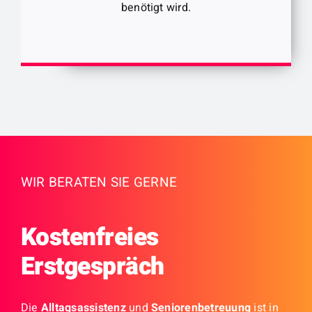
benötigt wird.
Finanzen im Griff!
WIR BERATEN SIE GERNE
Kostenfreies
Erstgespräch
Die
Alltagsassistenz
und
Seniorenbetreuung
ist in