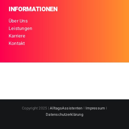
INFORMATIONEN
Über Uns
Leistungen
Karriere
Kontakt
Copyright 2025 |
AlltagsAssistenten
I
Impressum
I
Datenschutzerklärung